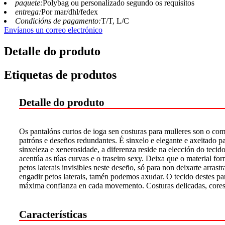
paquete:
Polybag ou personalizado segundo os requisitos
entrega:
Por mar/dhl/fedex
Condicións de pagamento:
T/T, L/C
Envíanos un correo electrónico
Detalle do produto
Etiquetas de produtos
Detalle do produto
Os pantalóns curtos de ioga sen costuras para mulleres son o com
patróns e deseños redundantes. É sinxelo e elegante e axeitado p
sinxeleza e xenerosidade, a diferenza reside na elección do tecido
acentúa as túas curvas e o traseiro sexy. Deixa que o material 
petos laterais invisibles neste deseño, só para non deixarte arras
engadir petos laterais, tamén podemos axudar. O tecido destes pan
máxima confianza en cada movemento. Costuras delicadas, cores t
Características