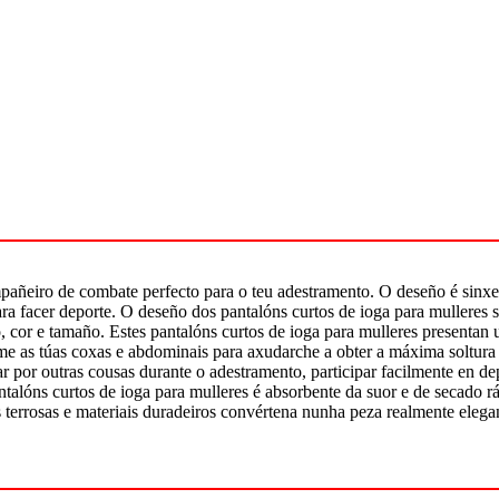
pañeiro de combate perfecto para o teu adestramento. O deseño é sinxel
ara facer deporte. O deseño dos pantalóns curtos de ioga para mulleres
, cor e tamaño. Estes pantalóns curtos de ioga para mulleres presentan un
forme as túas coxas e abdominais para axudarche a obter a máxima soltu
trar por outras cousas durante o adestramento, participar facilmente en d
talóns curtos de ioga para mulleres é absorbente da suor e de secado rá
errosas e materiais duradeiros convértena nunha peza realmente elegant