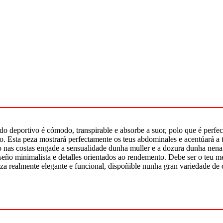
ido deportivo é cómodo, transpirable e absorbe a suor, polo que é perfec
o. Esta peza mostrará perfectamente os teus abdominales e acentúará a t
o nas costas engade a sensualidade dunha muller e a dozura dunha nena
eseño minimalista e detalles orientados ao rendemento. Debe ser o teu 
eza realmente elegante e funcional, dispoñible nunha gran variedade de 