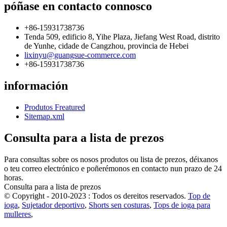
póñase en contacto connosco
+86-15931738736
Tenda 509, edificio 8, Yihe Plaza, Jiefang West Road, distrito
de Yunhe, cidade de Cangzhou, provincia de Hebei
lixinyu@guangsue-commerce.com
+86-15931738736
información
Produtos Freatured
Sitemap.xml
Consulta para a lista de prezos
Para consultas sobre os nosos produtos ou lista de prezos, déixanos
o teu correo electrónico e poñerémonos en contacto nun prazo de 24
horas.
Consulta para a lista de prezos
© Copyright - 2010-2023 : Todos os dereitos reservados.
Top de
ioga
,
Sujetador deportivo
,
Shorts sen costuras
,
Tops de ioga para
mulleres
,