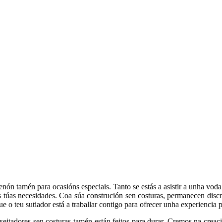
enón tamén para ocasións especiais. Tanto se estás a asistir a unha vod
as túas necesidades. Coa súa construción sen costuras, permanecen discre
 o teu sutiador está a traballar contigo para ofrecer unha experiencia p
xeitadores sen costuras tamén están feitos para durar. Cremos na creac