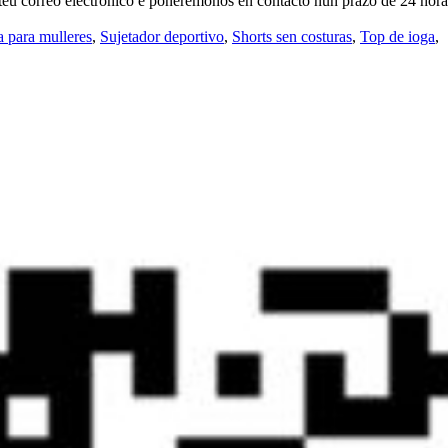
 teu correo electrónico e poñerémonos en contacto nun prazo de 24 hora
a para mulleres
,
Sujetador deportivo
,
Shorts sen costuras
,
Top de ioga
,