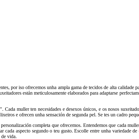
entes, por iso ofrecemos unha ampla gama de tecidos de alta calidade p
suxeitadores están meticulosamente elaborados para adaptarse perfectame
a". Cada muller ten necesidades e desexos únicos, e os nosos suxeitador
, lixeiros e ofrecen unha sensación de segunda pel. Se tes un cadro pequ
 personalización completa que ofrecemos. Entendemos que cada muller te
ar cada aspecto segundo o teu gusto. Escolle entre unha variedade de o
 de vida.