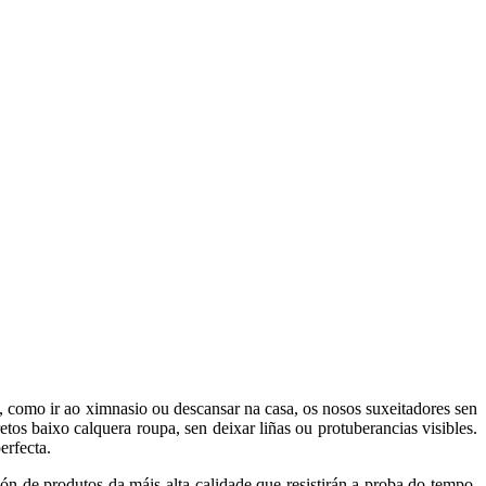
a, como ir ao ximnasio ou descansar na casa, os nosos suxeitadores sen
tos baixo calquera roupa, sen deixar liñas ou protuberancias visibles.
erfecta.
ión de produtos da máis alta calidade que resistirán a proba do tempo.