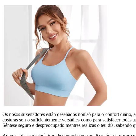
Os nosos suxeitadores están deseñados non só para o confort diario, s
costuras son o suficientemente versátiles como para satisfacer todas 
Séntese seguro e despreocupado mentres realizas o teu día, sabendo que
Ademais das características de confort e personalización, os nosos su