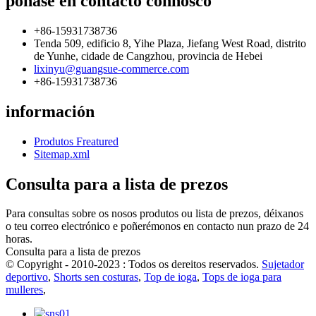
póñase en contacto connosco
+86-15931738736
Tenda 509, edificio 8, Yihe Plaza, Jiefang West Road, distrito
de Yunhe, cidade de Cangzhou, provincia de Hebei
lixinyu@guangsue-commerce.com
+86-15931738736
información
Produtos Freatured
Sitemap.xml
Consulta para a lista de prezos
Para consultas sobre os nosos produtos ou lista de prezos, déixanos
o teu correo electrónico e poñerémonos en contacto nun prazo de 24
horas.
Consulta para a lista de prezos
© Copyright - 2010-2023 : Todos os dereitos reservados.
Sujetador
deportivo
,
Shorts sen costuras
,
Top de ioga
,
Tops de ioga para
mulleres
,