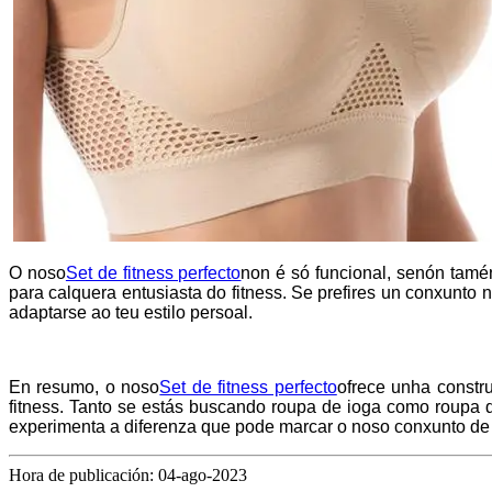
O noso
Set de fitness perfecto
non é só funcional, senón tamé
para calquera entusiasta do fitness. Se prefires un conxunto
adaptarse ao teu estilo persoal.
En resumo, o noso
Set de fitness perfecto
ofrece unha constru
fitness. Tanto se estás buscando roupa de ioga como roupa d
experimenta a diferenza que pode marcar o noso conxunto de f
Hora de publicación: 04-ago-2023