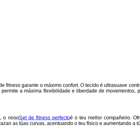
e fitness garante o máximo confort. O tecido é ultrasuave cont
ial permite a máxima flexibilidade e liberdade de movementos, 
a, o noso
Set de fitness perfecto
é o teu mellor compañeiro. Ofr
razan as túas curvas, acentuando o teu físico e aumentando a t